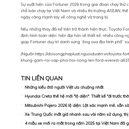
Sự xuất hiện của Fortuner 2026 trong giai đoạn chạy thử 
chỗ bán chạy tại Việt Nam và nhiều thị trường ASEAN, thế h
ngày càng mạnh tay về công nghệ và trang bị.
Nếu những thay đổi kể trên trở thành hiện thực, Toyota F
định hình toàn diện: hiện đại hơn về thiết kế, nhiều công
giúp Fortuner duy trì danh xưng “ông vua địa hình phố” s
(Nguồn:
https://doisongphapluat.nguoiduatin.vn/toyota-fo
khung-gam-roi-sap-pha-hoi-nong-len-ford-everest-a61
TIN LIÊN QUAN
Những kiểu ôtô người Việt ưa chuộng nhất
Hyundai Creta thế hệ mới "lộ diện": Thiết kế "đi trước th
Mitsubishi Pajero 2026 lộ diện: Lột xác mạnh mẽ, sẵn s
Xe Trung Quốc mất giá nhanh sau vài năm sử dụng, thị
4 mẫu xe mới ra mắt trong năm 2025 tại Việt Nam đã gặ