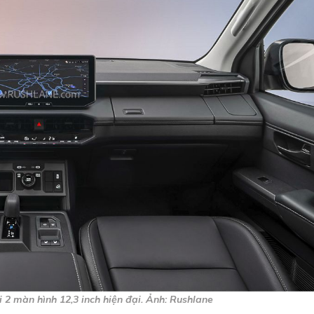
i 2 màn hình 12,3 inch hiện đại. Ảnh: Rushlane