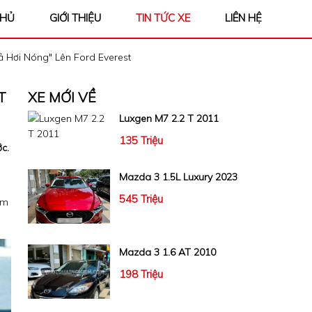
CHỦ
GIỚI THIỆU
TIN TỨC XE
LIÊN HỆ
ả Hơi Nóng" Lên Ford Everest
T
XE MỚI VỀ
Luxgen M7 2.2 T 2011
135 Triệu
c.
u
Mazda 3 1.5L Luxury 2023
545 Triệu
ăm
Mazda 3 1.6 AT 2010
198 Triệu