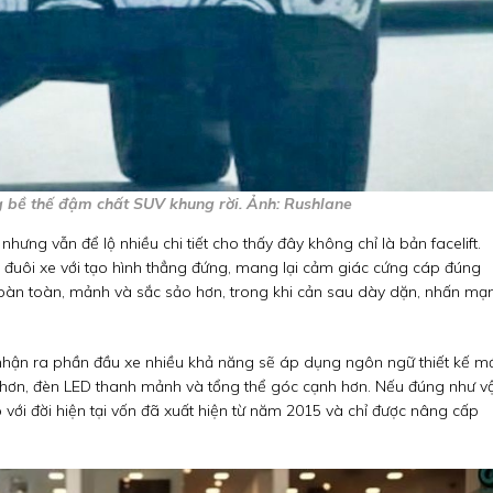
 bề thế đậm chất SUV khung rời. Ảnh: Rushlane
hưng vẫn để lộ nhiều chi tiết cho thấy đây không chỉ là bản facelift.
c đuôi xe với tạo hình thẳng đứng, mang lại cảm giác cứng cáp đúng
 hoàn toàn, mảnh và sắc sảo hơn, trong khi cản sau dày dặn, nhấn mạ
 nhận ra phần đầu xe nhiều khả năng sẽ áp dụng ngôn ngữ thiết kế m
n hơn, đèn LED thanh mảnh và tổng thể góc cạnh hơn. Nếu đúng như vậ
ới đời hiện tại vốn đã xuất hiện từ năm 2015 và chỉ được nâng cấp