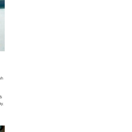
nh
ới
y,