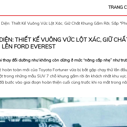
TRANG 
 Diện: Thiết Kế Vuông Vức Lột Xác, Giữ Chất Khung Gầm Rời, Sắp "ph
IỆN: THIẾT KẾ VUÔNG VỨC LỘT XÁC, GIỮ CHẤ
" LÊN FORD EVEREST
 mọi thay đổi dường như không còn dừng ở mức “nâng cấp nhẹ” như trướ
 hệ hoàn toàn mới của Toyota Fortuner vừa bị bắt gặp chạy thử lần đầ
 một trong những mẫu SUV 7 chỗ khung gầm rời ăn khách nhất khu vực.
ã bước vào giai đoạn hoàn thiện cuối cùng trước khi ra mắt trong n