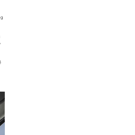
ng
c
ó
ề