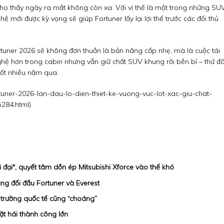
cho thấy ngày ra mắt không còn xa. Với vị thế là một trong những SU
ệ mới được kỳ vọng sẽ giúp Fortuner lấy lại lợi thế trước các đối thủ
ortuner 2026 sẽ không đơn thuần là bản nâng cấp nhẹ, mà là cuộc tái
 nghệ hơn trong cabin nhưng vẫn giữ chất SUV khung rời bền bỉ – thứ đ
uốt nhiều năm qua.
rtuner-2026-lan-dau-lo-dien-thiet-ke-vuong-vuc-lot-xac-giu-chat-
5284.html
)
ời đại", quyết tâm dồn ép Mitsubishi Xforce vào thế khó
àng đối đầu Fortuner và Everest
 trường quốc tế cũng “choáng”
t hái thành công lớn