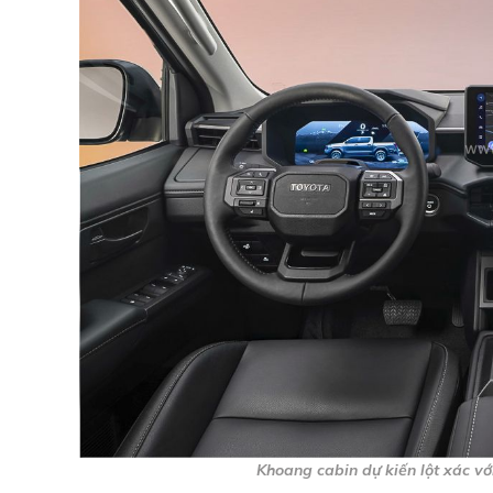
Khoang cabin dự kiến lột xác vớ