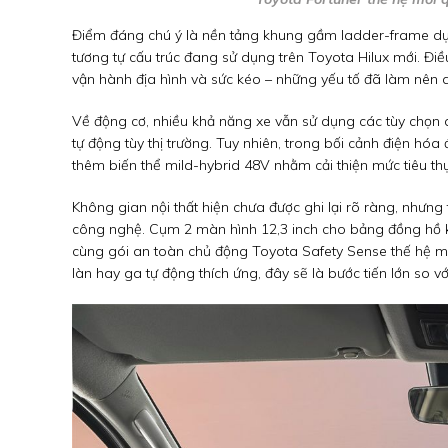
Điểm đáng chú ý là nền tảng khung gầm ladder-frame dự k
tương tự cấu trúc đang sử dụng trên Toyota Hilux mới. Điề
vận hành địa hình và sức kéo – những yếu tố đã làm nê
Về động cơ, nhiều khả năng xe vẫn sử dụng các tùy chọn 
tự động tùy thị trường. Tuy nhiên, trong bối cảnh điện hó
thêm biến thể mild-hybrid 48V nhằm cải thiện mức tiêu thụ
Không gian nội thất hiện chưa được ghi lại rõ ràng, nhưng
công nghệ. Cụm 2 màn hình 12,3 inch cho bảng đồng hồ kỹ 
cùng gói an toàn chủ động Toyota Safety Sense thế hệ m
làn hay ga tự động thích ứng, đây sẽ là bước tiến lớn so v