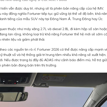
iến vẫn được duy trì, nhưng sẽ là phiên bản nâng cấp của hệ IMV,
u này đồng nghĩa Fortuner tiếp tục giữ vững lợi thế về độ bền, khả nă
n danh tiếng của mẫu SUV này tại Đông Nam Á, Trung Đông hay Úc.
quen thuộc như máy xăng 2.7L và diesel 2.8L, đi kèm hộp số sàn hoặ
a đang lan rộng, không loại trừ khả năng Fortuner thế hệ mới sẽ sớm c
 nhiên liệu và giảm phát thải.
 theo các nguồn tin rò rỉ, Fortuner 2026 có thể được nâng cấp mạnh v
thuật số và hệ thống giải trí trung tâm nhiều khả năng sẽ xuất hiện,
ới. Nếu được trang bị đầy đủ ADAS như cảnh báo điểm mù, hỗ trợ giữ
ới phiên bản đang bán trên thị trường.