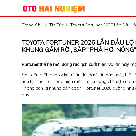
Trang Chủ
Tin Tức
Toyota Fortuner 2026 Lần Đầu Lộ
TOYOTA FORTUNER 2026 LẦN ĐẦU LỘ D
KHUNG GẦM RỜI, SẮP "PHẢ HƠI NÓNG
Fortuner thế hệ mới đang rục rịch xuất hiện, và lần này,
Sau gần một thập kỷ kể từ lần “lột xác” lớn gần nhất, thế
tiên tại Thái Lan, báo hiệu màn trở lại đáng chờ đợi của
Không còn là những đồn đoán, Fortuner 2026 dường như đ
nay.