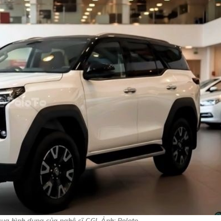
ua hình dung của nghệ sĩ CGI. Ảnh: Poloto