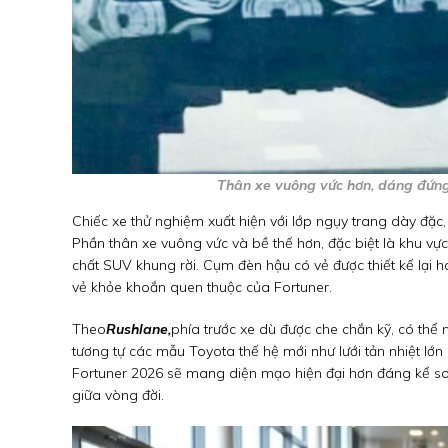
Thân xe vuông vức hơn, dáng đứng
Chiếc xe thử nghiệm xuất hiện với lớp ngụy trang dày đặc, n
Phần thân xe vuông vức và bề thế hơn, đặc biệt là khu vự
chất SUV khung rời. Cụm đèn hậu có vẻ được thiết kế lại
vẻ khỏe khoắn quen thuộc của Fortuner.
Theo
Rushlane,
phía trước xe dù được che chắn kỹ, có thể
tương tự các mẫu Toyota thế hệ mới như lưới tản nhiệt lớ
Fortuner 2026 sẽ mang diện mạo hiện đại hơn đáng kể so v
giữa vòng đời.