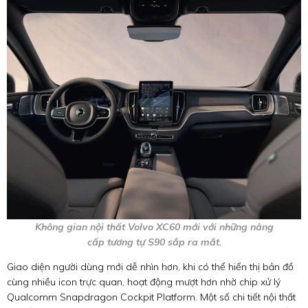
Không gian nội thất Volvo XC60 mới với những nâng
cấp tương tự S90 sắp ra mắt.
Giao diện người dùng mới dễ nhìn hơn, khi có thể hiển thị bản đồ
cùng nhiều icon trực quan, hoạt động mượt hơn nhờ chip xử lý
Qualcomm Snapdragon Cockpit Platform. Một số chi tiết nội thất