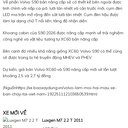
Về phần Volvo S90 bản nâng cấp sẽ có thiết kế bên ngoài được
tinh chỉnh với nắp ca-pô, lưới tản nhiệt và cản trước mới, cụm đèn
LED ma trận mở rộng đến sát lưới tản nhiệt. Cụm đèn hậu được
làm lại dạng chữ T nối liền, tăng độ nhận diện.
Khoang cabin của S90 2026 được nâng cấp mạnh về trải nghiệm
công nghệ và vật liệu, tương tự XC60 bản nâng cấp.
Bên cạnh đó nhiều khả năng giống XC60, Volvo S90 có thể cũng
sẽ được trang bị hệ truyền động MHEV và PHEV.
Dự kiến, giá bán Volvo XC60 và S90 nâng cấp mới sẽ lần lượt
khoảng 2,5 và 2,7 tỷ đồng.
(Nguồn
https://xe.baoxaydung.vn/volvo-lam-moi-hai-mau-xe-
ban-chay-tai-viet-nam-192251112103650539.htm
)
XE MỚI VỀ
Luxgen M7 2.2 T 2011