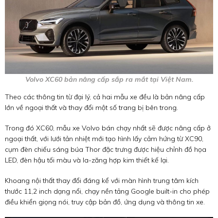
Volvo XC60 bản nâng cấp sắp ra mắt tại Việt Nam.
Theo các thông tin từ đại lý, cả hai mẫu xe đều là bản nâng cấp
lớn về ngoại thất và thay đổi một số trang bị bên trong.
Trong đó XC60, mẫu xe Volvo bán chạy nhất sẽ được nâng cấp ở
ngoại thất, với lưới tản nhiệt mới tạo hình lấy cảm hứng từ XC90,
cụm đèn chiếu sáng búa Thor đặc trưng được hiệu chỉnh đồ họa
LED, đèn hậu tối màu và la-zăng hợp kim thiết kế lại.
Khoang nội thất thay đổi đáng kể với màn hình trung tâm kích
thước 11,2 inch dạng nổi, chạy nền tảng Google built-in cho phép
điều khiển giọng nói, truy cập bản đồ, ứng dụng và thông tin xe.