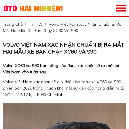
Trang Chủ
Tin Tức
Volvo Việt Nam Xác Nhận Chuẩn Bị Ra
Mắt Hai Mẫu Xe Bán Chạy XC60 Và S90
VOLVO VIỆT NAM XÁC NHẬN CHUẨN BỊ RA MẮT
HAI MẪU XE BÁN CHẠY XC60 VÀ S90
Volvo XC60 và S90 bản nâng cấp được xác nhận sẽ ra mắt tại
Việt Nam vào tuần sau.
Volvo Việt Nam xác nhận sẽ giới thiệu hai mẫu xe XC60 và S90
phiên bản 2026 trong khuôn khổ một sự kiện của hãng diễn ra từ
19/11 – 14/12 tại TP Hồ Chí Minh.