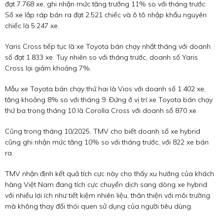
đạt 7.768 xe, ghi nhận mức tăng trưởng 11% so với tháng trước.
Số xe lắp ráp bán ra đạt 2.521 chiếc và ô tô nhập khẩu nguyên
chiếc là 5.247 xe.
Yaris Cross tiếp tục là xe Toyota bán chạy nhất tháng với doanh
số đạt 1.833 xe. Tuy nhiên so với tháng trước, doanh số Yaris
Cross lại giảm khoảng 7%.
Mẫu xe Toyota bán chạy thứ hai là Vios với doanh số 1.402 xe,
tăng khoảng 8% so với tháng 9. Đứng ở vị trí xe Toyota bán chạy
thứ ba trong tháng 10 là Corolla Cross với doanh số 870 xe.
Cũng trong tháng 10/2025, TMV cho biết doanh số xe hybrid
cũng ghi nhận mức tăng 10% so với tháng trước, với 822 xe bán
ra.
TMV nhận định kết quả tích cực này cho thấy xu hướng của khách
hàng Việt Nam đang tích cực chuyển dịch sang dòng xe hybrid
với nhiều lợi ích như tiết kiệm nhiên liệu, thân thiện với môi trường
mà không thay đổi thói quen sử dụng của người tiêu dùng.