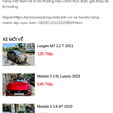
hàng Việt Nam kể từ khi thương hiệu chính thức được giới thiệu tại
thị trường.
(Nguồn
https://xe.baoxaydung.vn/doanh-so-xe-toyota-tang-
manh-dip-cuoi-nam-192251101223159559.htm
)
XE MỚI VỀ
Luxgen M7 2.2 T 2011
135 Triệu
Mazda 3 1.5L Luxury 2023
545 Triệu
Mazda 3 1.6 AT 2010