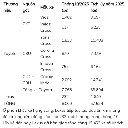
Thương
Nguồn
Tháng10/2025
Tích lũy năm 2025
Mẫu xe
hiệu
gốc
(xe)
(xe)
Vios
1.402
9.897
CKD
Veloz
817
6.225
Cross
Yaris
1.833
11.488
Cross
Corolla
Toyota
CBU
870
7.379
Cross
Innova
754
6.164
Cross
CKD +
Các xe
2.092
14.741
CBU
khác
Tổng xe Toyota
7.768
55.894
Lexus
232
1.640
TỔNG
8.000
57.534
Ở phân khúc xe hạng sang, Lexus tiếp tục tạo dấu ấn khi mang
đến trải nghiệm đẳng cấp cho 232 khách hàng trong tháng 10.
Lũy kế đến nay, Lexus đã bàn giao tổng cộng 15.452 xe tới khách