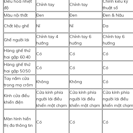
Điều hoà nhiệt
Chỉnh kiểu kỹ
Chỉnh tay
Chỉnh tay
độ
thuật số
Màu nội thất
Đen
Đen
Đen & Nâu
Chất liệu ghế
Nỉ
Nỉ
Da
Chỉnh tay 4
Chỉnh tay 6
Chỉnh tay 6
Ghế người lái
hướng
hướng
hướng
Hàng ghế thứ
Có
Có
Có
hai gập 60:40
Hàng ghế thứ
Có
Có
Có
hai gập 50:50
Tay nắm cửa
Không
Không
Có
trong mạ crôm
Cửa kính phía
Cửa kính phía
Cửa kính phía
Kính cửa điều
người lái điều
người lái điều
người lái điều
khiển điện
khiển một chạm
khiển một chạm
khiển một chạ
Màn hình hiển
Có
Có
Có
thị đa thông tin