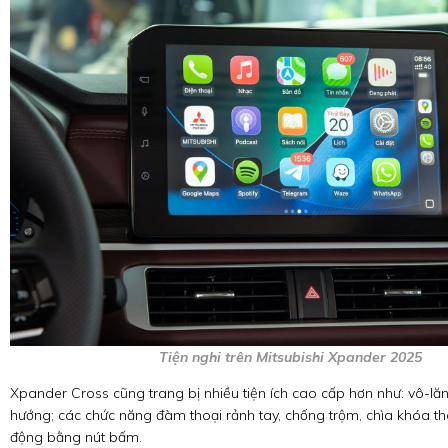
Tiện nghi trên Mitsubishi Xpander 2025
Xpander Cross cũng trang bị nhiều tiện ích cao cấp hơn như: vô-lăn
hướng; các chức năng đàm thoại rảnh tay, chống trộm, chìa khóa t
động bằng nút bấm.