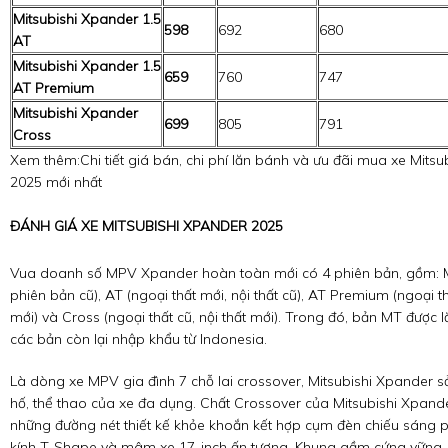
Mitsubishi Xpander 1.5
598
692
680
AT
Mitsubishi Xpander 1.5
659
760
747
AT Premium
Mitsubishi Xpander
699
805
791
Cross
Xem thêm:
Chi tiết giá bán, chi phí lăn bánh và ưu đãi mua xe Mits
2025 mới nhất
ĐÁNH GIÁ XE MITSUBISHI XPANDER 2025
Vua doanh số MPV Xpander hoàn toàn mới có 4 phiên bản, gồm: M
phiên bản cũ), AT (ngoại thất mới, nội thất cũ), AT Premium (ngoại th
mới) và Cross (ngoại thất cũ, nội thất mới). Trong đó, bản MT được 
các bản còn lại nhập khẩu từ Indonesia.
Là dòng xe MPV gia đình 7 chỗ lai crossover, Mitsubishi Xpander s
hố, thể thao của xe đa dụng. Chất Crossover của Mitsubishi Xpand
những đường nét thiết kế khỏe khoắn kết hợp cụm đèn chiếu sáng p
kính T-Shape và mâm xe 17-inch ấn tượng. Khung gầm cứng vững, c