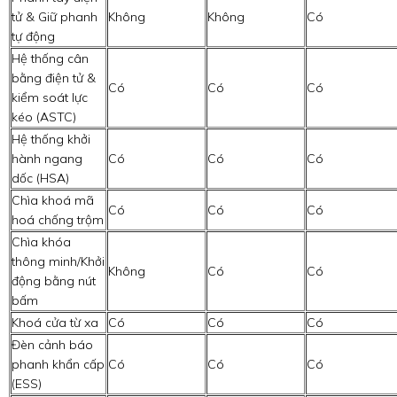
tử & Giữ phanh
Không
Không
Có
tự động
Hệ thống cân
bằng điện tử &
Có
Có
Có
kiểm soát lực
kéo (ASTC)
Hệ thống khởi
hành ngang
Có
Có
Có
dốc (HSA)
Chìa khoá mã
Có
Có
Có
hoá chống trộm
Chìa khóa
thông minh/Khởi
Không
Có
Có
động bằng nút
bấm
Khoá cửa từ xa
Có
Có
Có
Đèn cảnh báo
phanh khẩn cấp
Có
Có
Có
(ESS)