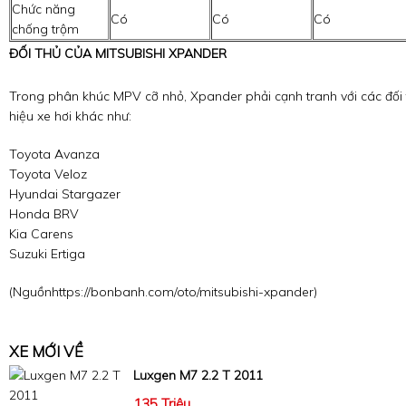
Chức năng
Có
Có
Có
chống trộm
ĐỐI THỦ CỦA MITSUBISHI XPANDER
Trong phân khúc MPV cỡ nhỏ, Xpander phải cạnh tranh với các đối 
hiệu xe hơi khác như:
Toyota Avanza
Toyota Veloz
Hyundai Stargazer
Honda BRV
Kia Carens
Suzuki Ertiga
(Nguồn
https://bonbanh.com/oto/mitsubishi-xpander
)
XE MỚI VỀ
Luxgen M7 2.2 T 2011
135 Triệu