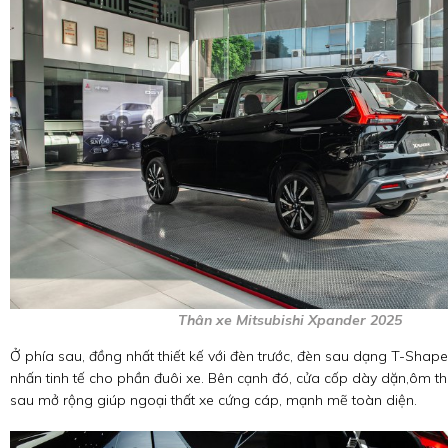
Thân xe Mitsubishi Xpander 2025
Ở phía sau, đồng nhất thiết kế với đèn trước, đèn sau dạng T-Shape
nhấn tinh tế cho phần đuôi xe. Bên cạnh đó, cửa cốp dày dặn,ôm 
sau mở rộng giúp ngoại thất xe cứng cáp, mạnh mẽ toàn diện.