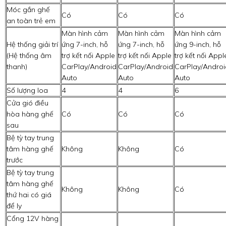
Móc gắn ghế
Có
Có
Có
an toàn trẻ em
Màn hình cảm
Màn hình cảm
Màn hình cảm
Hệ thống giải trí
ứng 7-inch, hỗ
ứng 7-inch, hỗ
ứng 9-inch, hỗ
(Hệ thống âm
trợ kết nối Apple
trợ kết nối Apple
trợ kết nối Appl
thanh)
CarPlay/Android
CarPlay/Android
CarPlay/Androi
Auto
Auto
Auto
Số lượng loa
4
4
6
Cửa gió điều
hòa hàng ghế
Có
Có
Có
sau
Bệ tỳ tay trung
tâm hàng ghế
Không
Không
Có
trước
Bệ tỳ tay trung
tâm hàng ghế
Không
Không
Có
thứ hai có giá
để ly
Cổng 12V hàng