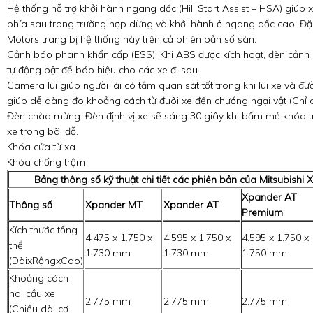
Hệ thống hỗ trợ khởi hành ngang dốc (Hill Start Assist – HSA) giúp x
phía sau trong trường hợp dừng và khởi hành ở ngang dốc cao. Đặc 
Motors trang bị hệ thống này trên cả phiên bản số sàn.
Cảnh báo phanh khẩn cấp (ESS): Khi ABS được kích hoạt, đèn cảnh
tự động bật để báo hiệu cho các xe đi sau.
Camera lùi giúp người lái có tầm quan sát tốt trong khi lùi xe và 
giúp dễ dàng đo khoảng cách từ đuôi xe đến chướng ngại vật (Chỉ 
Đèn chào mừng: Đèn định vị xe sẽ sáng 30 giây khi bấm mở khóa trê
xe trong bãi đỗ.
Khóa cửa từ xa
Khóa chống trộm
Bảng thông số kỹ thuật chi tiết các phiên bản của Mitsubishi
Xpander AT
Thông số
Xpander MT
Xpander AT
Premium
Kích thước tổng
4.475 x 1.750 x
4.595 x 1.750 x
4.595 x 1.750 x
thể
1.730 mm
1.730 mm
1.750 mm
(DàixRộngxCao)
Khoảng cách
hai cầu xe
2.775 mm
2.775 mm
2.775 mm
(Chiều dài cơ