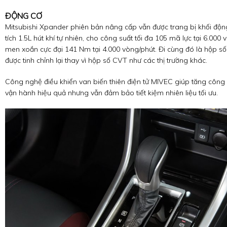
ĐỘNG CƠ
Mitsubishi Xpander phiên bản nâng cấp vẫn được trang bị khối độn
tích 1.5L hút khí tự nhiên, cho công suất tối đa 105 mã lực tại 6.00
men xoắn cực đại 141 Nm tại 4.000 vòng/phút. Đi cùng đó là hộp số
được tinh chỉnh lại thay vì hộp số CVT như các thị trường khác.
Công nghệ điều khiển van biến thiên điện tử MIVEC giúp tăng công
vận hành hiệu quả nhưng vẫn đảm bảo tiết kiệm nhiên liệu tối ưu.