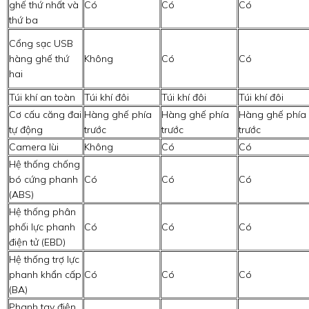
ghế thứ nhất và
Có
Có
Có
thứ ba
Cổng sạc USB
hàng ghế thứ
Không
Có
Có
hai
Túi khí an toàn
Túi khí đôi
Túi khí đôi
Túi khí đôi
Cơ cấu căng đai
Hàng ghế phía
Hàng ghế phía
Hàng ghế phía
tự động
trước
trước
trước
Camera lùi
Không
Có
Có
Hệ thống chống
bó cứng phanh
Có
Có
Có
(ABS)
Hệ thống phân
phối lực phanh
Có
Có
Có
điện tử (EBD)
Hệ thống trợ lực
phanh khẩn cấp
Có
Có
Có
(BA)
Phanh tay điện