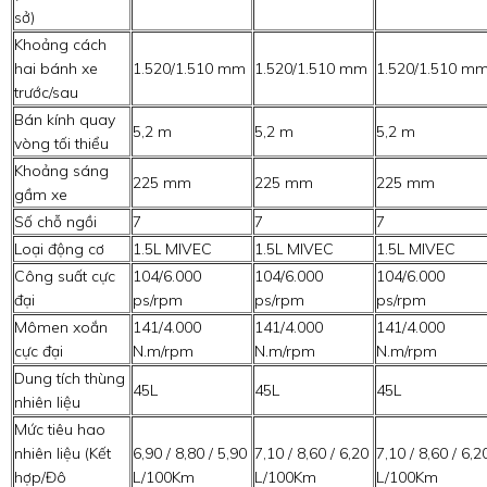
sở)
Khoảng cách
hai bánh xe
1.520/1.510 mm
1.520/1.510 mm
1.520/1.510 m
trước/sau
Bán kính quay
5,2 m
5,2 m
5,2 m
vòng tối thiểu
Khoảng sáng
225 mm
225 mm
225 mm
gầm xe
Số chỗ ngồi
7
7
7
Loại động cơ
1.5L MIVEC
1.5L MIVEC
1.5L MIVEC
Công suất cực
104/6.000
104/6.000
104/6.000
đại
ps/rpm
ps/rpm
ps/rpm
Mômen xoắn
141/4.000
141/4.000
141/4.000
cực đại
N.m/rpm
N.m/rpm
N.m/rpm
Dung tích thùng
45L
45L
45L
nhiên liệu
Mức tiêu hao
nhiên liệu (Kết
6,90 / 8,80 / 5,90
7,10 / 8,60 / 6,20
7,10 / 8,60 / 6,2
hợp/Đô
L/100Km
L/100Km
L/100Km