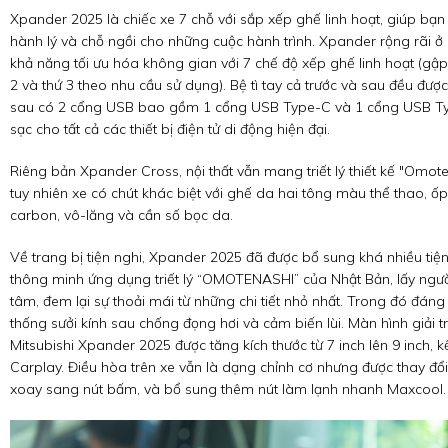
Xpander 2025 là chiếc xe 7 chỗ với sắp xếp ghế linh hoạt, giúp bạ
hành lý và chỗ ngồi cho những cuộc hành trình. Xpander rộng rãi ở
khả năng tối ưu hóa không gian với 7 chế độ xếp ghế linh hoạt (g
2 và thứ 3 theo nhu cầu sử dụng). Bệ tì tay cả trước và sau đều đượ
sau có 2 cổng USB bao gồm 1 cổng USB Type-C và 1 cổng USB Ty
sạc cho tất cả các thiết bị điện tử di động hiện đại.
Riêng bản Xpander Cross, nội thất vẫn mang triết lý thiết kế "Omot
tuy nhiên xe có chút khác biệt với ghế da hai tông màu thể thao, ốp t
carbon, vô-lăng và cần số bọc da.
Về trang bị tiện nghi, Xpander 2025 đã được bổ sung khá nhiều tiện 
thông minh ứng dụng triết lý “OMOTENASHI” của Nhật Bản, lấy ngư
tâm, đem lại sự thoải mái từ những chi tiết nhỏ nhất. Trong đó đáng
thống sưởi kính sau chống đọng hơi và cảm biến lùi. Màn hình giải tr
Mitsubishi Xpander 2025 được tăng kích thước từ 7 inch lên 9 inch, k
Carplay. Điều hòa trên xe vẫn là dạng chỉnh cơ nhưng được thay đổ
xoay sang nút bấm, và bổ sung thêm nút làm lạnh nhanh Maxcool.