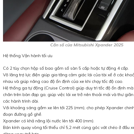
Cần số của Mitsubishi Xpander 2025
Hệ thống Vận hành tối ưu
Có 2 tùy chọn hộp số bao gồm số sàn 5 cấp hoặc tự động 4 cấp.
Vô lăng trợ lực điện giúp gia tăng cảm giác lái của tài xế ở các kh
nhau và giúp nâng cao độ ổn định của xe khi chạy tốc độ cao.
Hệ thống ga tự động (Cruise Control) giúp duy trì tốc độ ổn định m
chân trên bàn đạp ga, giúp việc lái xe trở nên thoải mái và thư giãn 
các hành trình dài.
Với khoảng sáng gầm xe lên tới 225 (mm), cho phép Xpander chin
đoạn đường gồ ghề.
Xpander có khả năng lội nước lên tới 400 (mm).
Bán kính quay vòng tối thiểu chỉ 5,2 mét cùng góc vát chéo ở đầu 