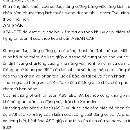
dàng xoay trở hơn.
Khả năng điều khiển của xe được tăng cường bằng việc tăng kích t
chấn. Van phuộc tăng kích thước tương đương như Lancer Evolution
thoải mái hơn.
AN TOÀN
XPANDER đã vượt qua các bài kiểm tra an toàn khu vực với điểm s
hạng an toàn 4 sao theo tiêu chuẩn ASEAN CAP.
Khung xe được tăng cường gia cố bằng thanh ổn định thân xe. Một số
được bổ sung thêm lớp keo giúp gia tăng độ cứng vững cho khung x
ổn định, vững chãi tăng cường khả năng vận hành ổn định và đầm c
Công nghệ khung xe RISE của Mitsubishi sử dụng thép gia cường, đư
hấp thu va chạm và phân tán lực để bảo vệ tài xế và hành khách.
Thanh gia cố hông xe: Cả 4 cửa xe đều được gia cố chắc chắn phò
chạm từ bên hông
Các hệ thống phanh an toàn ABS, EBD, BA kết hợp cùng khung xe 
khả năng an toàn chủ động vượt trội cho Xpander
Hệ thống cân bằng điện tử (ASC) sử dụng các cảm biến để phân tí
độ trượt của xe. Bằng cách kiểm soát công suất động cơ và lực ph
xe riêng biệt, hệ thống ASC giúp duy trì sự ổn định của xe ngay cả t
trượt.