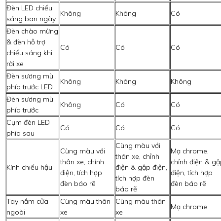
Đèn LED chiếu
Không
Không
Có
sáng ban ngày
Đèn chào mừng
& đèn hỗ trợ
Có
Có
Có
chiếu sáng khi
rời xe
Đèn sương mù
Không
Không
Không
phía trước LED
Đèn sương mù
Không
Có
Có
phía trước
Cụm đèn LED
Có
Có
Có
phía sau
Cùng màu với
Cùng màu với
Mạ chrome,
thân xe, chỉnh
thân xe, chỉnh
chỉnh điện & g
Kính chiếu hậu
điện & gập điện,
điện, tích hợp
điện, tích hợp
tích hợp đèn
đèn báo rẽ
đèn báo rẽ
báo rẽ
Tay nắm cửa
Cùng màu thân
Cùng màu thân
Mạ chrome
ngoài
xe
xe