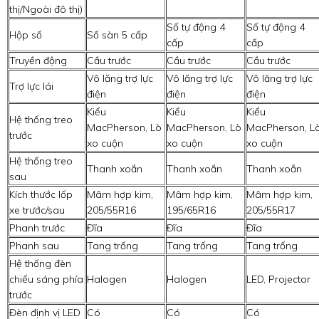
thị/Ngoài đô thị)
Số tự động 4
Số tự động 4
Hộp số
Số sàn 5 cấp
cấp
cấp
Truyền động
Cầu trước
Cầu trước
Cầu trước
Vô lăng trợ lực
Vô lăng trợ lực
Vô lăng trợ lực
Trợ lực lái
điện
điện
điện
Kiểu
Kiểu
Kiểu
Hệ thống treo
MacPherson, Lò
MacPherson, Lò
MacPherson, L
trước
xo cuộn
xo cuộn
xo cuộn
Hệ thống treo
Thanh xoắn
Thanh xoắn
Thanh xoắn
sau
Kích thước lốp
Mâm hợp kim,
Mâm hợp kim,
Mâm hợp kim,
xe trước/sau
205/55R16
195/65R16
205/55R17
Phanh trước
Đĩa
Đĩa
Đĩa
Phanh sau
Tang trống
Tang trống
Tang trống
Hệ thống đèn
chiếu sáng phía
Halogen
Halogen
LED, Projector
trước
Đèn định vị LED
Có
Có
Có