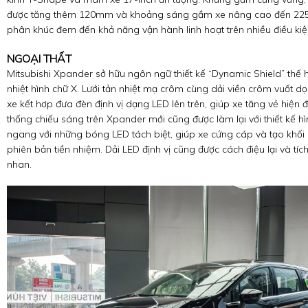
được tăng thêm 120mm và khoảng sáng gầm xe nâng cao đến 225
phân khúc đem đến khả năng vận hành linh hoạt trên nhiều điều kiện
NGOẠI THẤT
Mitsubishi Xpander sở hữu ngôn ngữ thiết kế “Dynamic Shield” thế hệ
nhiệt hình chữ X. Lưới tản nhiệt mạ crôm cùng dải viền crôm vuốt d
xe kết hơp đưa đèn định vị dạng LED lên trên, giúp xe tăng vẻ hiện
thống chiếu sáng trên Xpander mới cũng được làm lại với thiết kế h
ngang với những bóng LED tách biệt, giúp xe cứng cáp và tạo khối 
phiên bản tiền nhiệm. Dải LED định vị cũng được cách điệu lại và tíc
nhan.