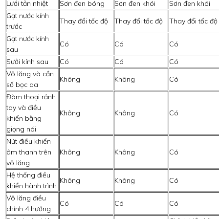
Lưới tản nhiệt
Sơn đen bóng
Sơn đen khói
Sơn đen khói
Gạt nước kính
Thay đổi tốc độ
Thay đổi tốc độ
Thay đổi tốc độ
trước
Gạt nước kính
Có
Có
Có
sau
Sưởi kính sau
Có
Có
Có
Vô lăng và cần
Không
Không
Có
số bọc da
Đàm thoại rảnh
tay và điều
Không
Không
Có
khiển bằng
giọng nói
Nút điều khiển
âm thanh trên
Không
Không
Có
vô lăng
Hệ thống điều
Không
Không
Có
khiển hành trình
Vô lăng điều
Có
Có
Có
chỉnh 4 hướng