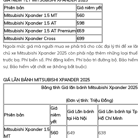
Phiên bản
Giá niêm yết
Mitsubishi Xpander 1.5 MT
560
Mitsubishi Xpander 1.5 AT
598
Mitsubishi Xpander 1.5 AT Premium
659
Mitsubishi Xpander Cross
699
Ngoài mức giá mà người mua xe phải trả cho các đại lý thì để xe lă
chủ xe Mitsubishi Xpander 2025 còn phải nộp thêm những loại thuế 
trước bạ, Phí biển số, Phí đăng kiểm, Phí bảo trì đường bộ, Bảo hiể
sự, Bảo hiểm vật chất xe (không bắt buộc).
GIÁ LĂN BÁNH MITSUBISHI XPANDER 2025
Bảng tính Giá lăn bánh Mitsubishi Xpander 2025
(Đơn vị tính: Triệu Đồng)
Giá
Giá Lăn bánh
Giá Lăn bánh tại Tp
Phiên bản
niêm
tại Hà Nội
Hồ Chí Minh
yết
Mitsubishi Xpander 1.5
560
649
638
MT