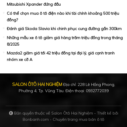
Mitsubishi Xpander đứng đầu
Có thể chọn mua ô tô điện nào khi tài chính khoảng 500 triệu
đồng?
Đánh giá Skoda Slavia khi chinh phục cung đường gần 300km
Những mẫu xe ô tô giảm giá hàng trăm triệu đồng trong tháng
8/2025
Mazda2 giảm giá tới 42 triệu đồng tại đại lý, giá cạnh tranh
nhóm xe cỡ A
SALON ÔTÔ HAI NGHIỆM
Địa chỉ: 228 Lê Hồng Phong,
Phường 4, Tp. Vũng Tàu. Điện thoại: 0932772039
Bản quyền thuộc về Salon Ôtô Hai Nghiệm -
Thiết kế bởi
Bonbanh.com - Chuyên trang mua bán ô tô