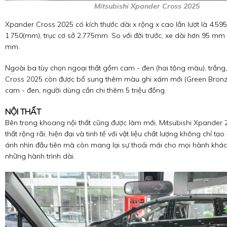
Mitsubishi Xpander Cross 2025
Xpander Cross 2025 có kích thước dài x rộng x cao lần lượt là 4.595
1.750(mm), trục cơ sở 2.775mm. So với đời trước, xe dài hơn 95 mm
mm.
Ngoài ba tùy chọn ngoại thất gồm cam - đen (hai tông màu), trắng
Cross 2025 còn được bổ sung thêm màu ghi xám mới (Green Bronze
cam - đen, người dùng cần chi thêm 5 triệu đồng.
NỘI THẤT
Bên trong khoang nội thất cũng được làm mới, Mitsubishi Xpander 2
thất rộng rãi, hiện đại và tinh tế với vật liệu chất lượng không chỉ tạ
ánh nhìn đầu tiên mà còn mang lại sự thoải mái cho mọi hành khác
những hành trình dài.