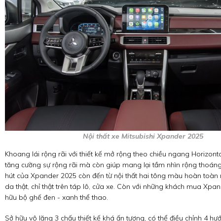
Nội thất xe Mitsubishi Xpander 2025
Khoang lái rộng rãi với thiết kế mở rộng theo chiều ngang Horizonta
tăng cường sự rộng rãi mà còn giúp mang lại tầm nhìn rộng thoáng 
hút của Xpander 2025 còn đến từ nội thất hai tông màu hoàn toàn m
da thật, chỉ thật trên táp lô, cửa xe. Còn với những khách mua Xpa
hữu bộ ghế đen - xanh thể thao.
Sở hữu vô lăng 3 chấu thiết kế khá ấn tượng, có thể điều chỉnh 4 h