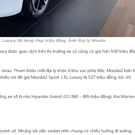
 Luxury tới hàng chục triệu đồng. Ảnh: Đại lý Mazda
ry được giao dịch trên thị trường xe cũ cũng có giá hơn 500 triệu đồ
hác nhau. Tham khảo một đại lý khác ở khu vực phía Bắc, Mazda2 bản t
hiều nơi để giá Mazda2 Sport 1.5L Luxury là 527 triệu đồng, tức chỉ
ng xe cỡ A như Hyundai Grand i10 (360 - 455 triệu đồng), Kia Morni
anh số. Nhưng với việc sedan nhìn chung có chiều hướng đi xuống,