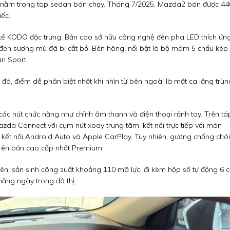
 chí nằm trong top sedan bán chạy. Tháng 7/2025, Mazda2 bán được 44
iếc.
ết kế KODO đặc trưng. Bản cao sở hữu công nghệ đèn pha LED thích ứn
đèn sương mù đã bị cắt bỏ. Bên hông, nổi bật là bộ mâm 5 chấu kép
ản Sport.
ó, điểm dễ phân biệt nhất khi nhìn từ bên ngoài là mặt ca lăng trùn
các nút chức năng như chỉnh âm thanh và điện thoại rảnh tay. Trên tá
zda Connect với cụm nút xoay trung tâm, kết nối trực tiếp với màn
kết nối Android Auto và Apple CarPlay. Tuy nhiên, gương chống chói
 trên bản cao cấp nhất Premium.
iên, sản sinh công suất khoảng 110 mã lực, đi kèm hộp số tự động 6 
hằng ngày trong đô thị.