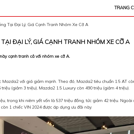
TRANG 
ồng Tại Đại Lý, Giá Cạnh Tranh Nhóm Xe Cỡ A
 TẠI ĐẠI LÝ, GIÁ CẠNH TRANH NHÓM XE CỠ A
ày cạnh tranh cả với nhóm xe cỡ A.
 Mazda2 với giá giảm mạnh. Theo đó, Mazda2 tiêu chuẩn 1.5 AT cò
riệu (giảm 3 triệu), Mazda2 1.5 Luxury còn 490 triệu (giảm 4 triệu).
, trong khi niêm yết vốn là 537 triệu đồng, tức giảm 42 triệu. Ngoài 
 còn 1 chiếc VIN 2024 được áp dụng ưu đãi này.