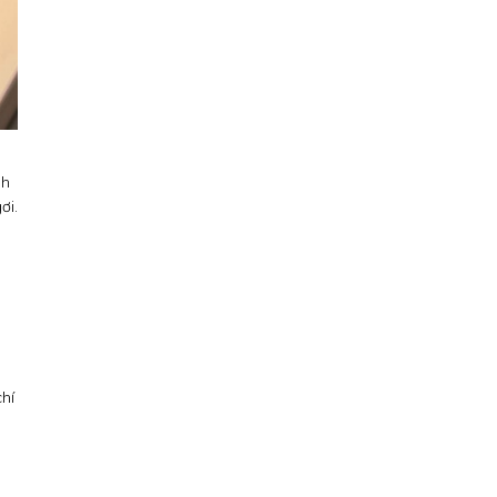
nh
ơi.
chí