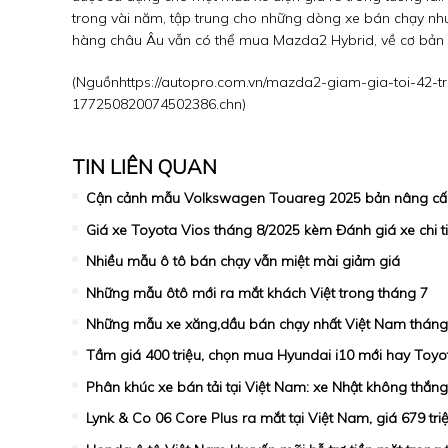
trong vài năm, tập trung cho những dòng xe bán chạy như
hàng châu Âu vẫn có thể mua Mazda2 Hybrid, về cơ bản là
(Nguồn
https://autopro.com.vn/mazda2-giam-gia-toi-42-t
177250820074502386.chn
)
TIN LIÊN QUAN
Cận cảnh mẫu Volkswagen Touareg 2025 bản nâng cấp
Giá xe Toyota Vios tháng 8/2025 kèm Đánh giá xe chi ti
Nhiều mẫu ô tô bán chạy vẫn miệt mài giảm giá
Những mẫu ôtô mới ra mắt khách Việt trong tháng 7
Những mẫu xe xăng,dầu bán chạy nhất Việt Nam tháng
Tầm giá 400 triệu, chọn mua Hyundai i10 mới hay Toyo
Phân khúc xe bán tải tại Việt Nam: xe Nhật không thắn
Lynk & Co 06 Core Plus ra mắt tại Việt Nam, giá 679 tri