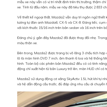
mẫu xe này vẫn có vị trí nhất định trên thị trường, thậm
xe. Tính từ đầu năm, mẫu xe này đã tiêu thụ được 2.833 ch
Về thiết kế ngoại thất, Mazda2 vẫn duy trì ngôn ngữ thi
tương tự đàn anh Mazda6, CX-5 và CX-8. Đáng tiếc, cụm 
với kích thước 15/16 inch trên bản sedan và 16 inch trên b
Đáng chú ý, gần đây Mazda2 đã được thay đổi nhẹ. Trong đ
màu thân xe.
Bên trong, Mazda2 được trang bị vô lăng 3 chấu tích hợp 
lô là màn hình DVD 7 inch, âm thanh 6 loa và hệ thống Ma
hình. Toàn bộ các phiên bản Mazda2 đều có có tính năng 
động chỉ xuất hiện từ bản Luxury trở lên, màn HUD chỉ có
Mazda2 sử dụng động cơ xăng SkyActiv 1.5L hút khí tự nh
và hệ dẫn động cầu trước, đủ đáp ứng nhu cầu di chuyển 