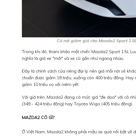
Có nơi giảm giá cho Mazda2 Sport 1.5L
Trong khi đó, tham khảo một chiếc Mazda2 Sport 1.5L Luxu
nghĩa là giá xe "mới" và xe cũ gần như ngang nhau.
Đây là chính sách của riêng đại lý, nên giá mỗi nơi sẽ k
chuẩn được giảm 18 triệu, xuống còn 400 triệu đồng. Hay n
giảm 10 triệu so với niêm yết.
Với giá trên, Mazda2 đang có mức giá "đe dọa" với cả nhữ
(349 - 424 triệu đồng) hay Toyota Wigo (405 triệu đồng).
MAZDA2 CÓ GÌ?
Ở Việt Nam, Mazda2 không phải mẫu xe quá nổi bật về do