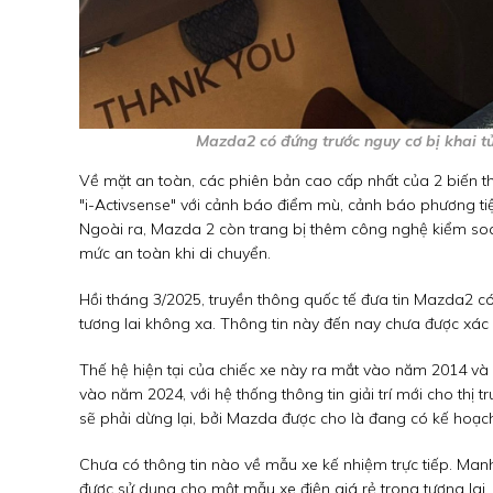
Mazda2 có đứng trước nguy cơ bị khai tử
Về mặt an toàn, các phiên bản cao cấp nhất của 2 biến t
"i-Activsense" với cảnh báo điểm mù, cảnh báo phương tiện
Ngoài ra, Mazda 2 còn trang bị thêm công nghệ kiểm soát
mức an toàn khi di chuyển.
Hồi tháng 3/2025, truyền thông quốc tế đưa tin Mazda2 c
tương lai không xa. Thông tin này đến nay chưa được xác n
Thế hệ hiện tại của chiếc xe này ra mắt vào năm 2014 v
vào năm 2024, với hệ thống thông tin giải trí mới cho thị 
sẽ phải dừng lại, bởi Mazda được cho là đang có kế hoạc
Chưa có thông tin nào về mẫu xe kế nhiệm trực tiếp. Man
được sử dụng cho một mẫu xe điện giá rẻ trong tương lai