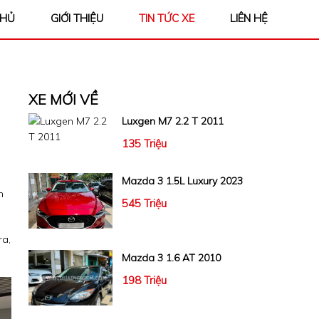
CHỦ
GIỚI THIỆU
TIN TỨC XE
LIÊN HỆ
XE MỚI VỀ
Luxgen M7 2.2 T 2011
135 Triệu
Mazda 3 1.5L Luxury 2023
n
545 Triệu
ra,
Mazda 3 1.6 AT 2010
198 Triệu