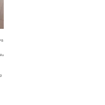
ng,
iêu
ng