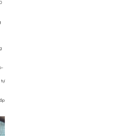
0
g
g
p-
 tự
cấp