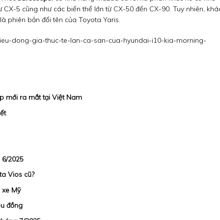
 CX-5 cũng như các biến thể lớn từ CX-50 đến CX-90. Tuy nhiên, khá
 phiên bản đổi tên của Toyota Yaris.
rieu-dong-gia-thuc-te-lan-ca-san-cua-hyundai-i10-kia-morning-
 mới ra mắt tại Việt Nam
ết
 6/2025
ta Vios cũ?
g xe Mỹ
ệu đồng