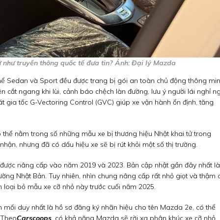
 như truyền thông quốc tế đưa tin? Ảnh: Đại lý Mazda
hể Sedan và Sport đều được trang bị gói an toàn chủ động thông mi
 cắt ngang khi lùi, cảnh báo chệch làn đường, lưu ý người lái nghỉ ng
 gia tốc G-Vectoring Control (GVC) giúp xe vận hành ổn định, tăng
ó thể nằm trong số những mẫu xe bị thương hiệu Nhật khai tử trong
hận, nhưng đã có dấu hiệu xe sẽ bị rút khỏi một số thị trường.
à được nâng cấp vào năm 2019 và 2023. Bản cập nhật gần đây nhất là
trường Nhật Bản. Tuy nhiên, nhìn chung nâng cấp rất nhỏ giọt và thậm 
h loại bỏ mẫu xe cỡ nhỏ này trước cuối năm 2025.
h mối duy nhất là hồ sơ đăng ký nhãn hiệu cho tên Mazda 2e, có thể
. Theo
Carscoops
, có khả năng Mazda sẽ rời xa phân khúc xe cỡ nhỏ