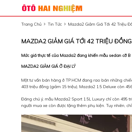
Trang Chủ
Tin Tức
Mazda2 Giảm Giá Tới 42 Triệu Đ
MAZDA2 GIẢM GIÁ TỚI 42 TRIỆU ĐỒNG
Mức giá thực tế của Mazda2 đang khiến mẫu sedan cỡ B n
MAZDA2 GIẢM GIÁ Ở ĐẠI LÝ
Một tư vấn bán hàng ở TP.HCM đang rao bán những chiếc
403 triệu đồng (giảm 15 triệu), Mazda2 1.5 Deluxe còn 456 t
Đáng chú ý, mẫu Mazda2 Sport 1.5L Luxury chỉ còn 495 triệu
người mua xe còn được tặng thêm phụ kiện. Tuy nhiên, chỉ