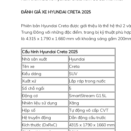
ĐÁNH GIÁ XE HYUNDAI CRETA 2025
Phiên bản Hyundai Creta được giới thiệu là thế hệ thứ 2 v
Trung Đông với những đặc điểm, trang bị kỹ thuật phù hợp,
là 4.315 x 1.790 x 1.660 mm với khoảng sáng gầm 200m
Cấu hình Hyundai Creta 2025
Nhà sản xuất
Hyundai
Tên xe
Creta
Kiểu dáng
SUV
Xuất xứ
Lắp ráp trong nước
Số chỗ ngồi
5
Động cơ
SmartStream G1.5L
Nhiên liệu sử dụng
Xăng
Hộp số
Tự động vô cấp CVT
Hệ truyền động
Dẫn động cầu trước
Kích thước (DxRxC)
4315 x 1790 x 1660 mm