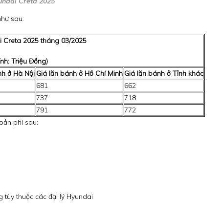
ndai Creta 2025
như sau:
i Creta 2025 tháng 03/2025
tính: Triệu Đồng)
nh ở Hà Nội
Giá lăn bánh ở Hồ Chí Minh
Giá lăn bánh ở Tỉnh khác
681
662
737
718
791
772
oản phí sau:
tùy thuộc các đại lý Hyundai