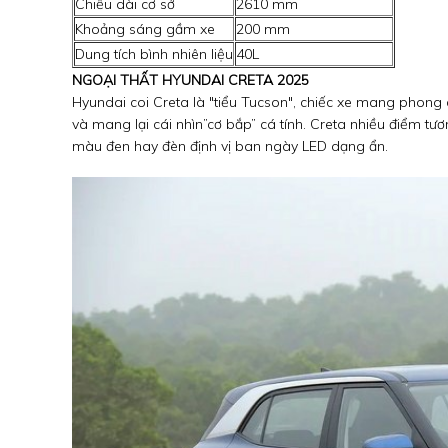
Chiều dài cơ sở
2610 mm
Khoảng sáng gầm xe
200 mm
Dung tích bình nhiên liệu
40L
NGOẠI THẤT HYUNDAI CRETA 2025
Hyundai coi Creta là "tiểu Tucson", chiếc xe mang phong
và mang lại cái nhìn”cơ bắp” cá tính. Creta nhiều điểm tươ
màu đen hay đèn định vị ban ngày LED dạng ẩn.