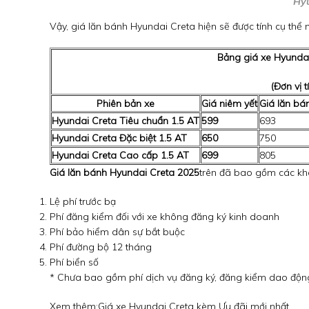
Hyu
Vậy, giá lăn bánh Hyundai Creta hiện sẽ được tính cụ thể 
Bảng giá xe Hyunda
(Đơn vị 
Phiên bản xe
Giá niêm yết
Giá lăn bá
Hyundai Creta Tiêu chuẩn 1.5 AT
599
693
Hyundai Creta Đặc biệt 1.5 AT
650
750
Hyundai Creta Cao cấp 1.5 AT
699
805
Giá lăn bánh Hyundai Creta 2025
trên đã bao gồm các kh
Lệ phí trước bạ
Phí đăng kiểm đối với xe không đăng ký kinh doanh
Phí bảo hiểm dân sự bắt buộc
Phí đường bộ 12 tháng
Phí biển số
* Chưa bao gồm phí dịch vụ đăng ký, đăng kiểm dao động 
Xem thêm:
Giá xe Hyundai Creta kèm Ưu đãi mới nhất