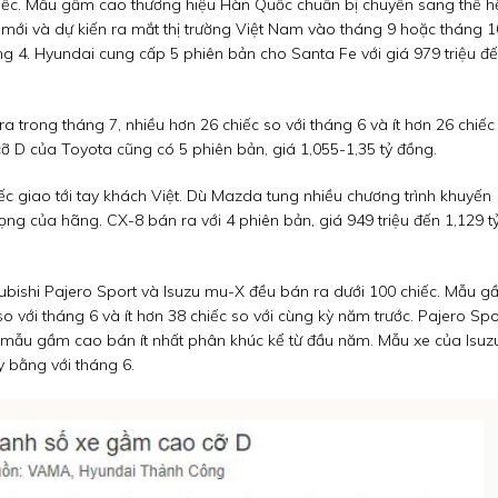
 chiếc. Mẫu gầm cao thương hiệu Hàn Quốc chuẩn bị chuyển sang thế h
 mới và dự kiến ra mắt thị trường Việt Nam vào tháng 9 hoặc tháng 1
g 4. Hyundai cung cấp 5 phiên bản cho Santa Fe với giá 979 triệu đ
 trong tháng 7, nhiều hơn 26 chiếc so với tháng 6 và ít hơn 26 chiếc
ỡ D của Toyota cũng có 5 phiên bản, giá 1,055-1,35 tỷ đồng.
 giao tới tay khách Việt. Dù Mazda tung nhiều chương trình khuyến
ng của hãng. CX-8 bán ra với 4 phiên bản, giá 949 triệu đến 1,129 t
ubishi Pajero Sport và Isuzu mu-X đều bán ra dưới 100 chiếc. Mẫu 
o với tháng 6 và ít hơn 38 chiếc so với cùng kỳ năm trước. Pajero Spo
là mẫu gầm cao bán ít nhất phân khúc kể từ đầu năm. Mẫu xe của Isuz
y bằng với tháng 6.