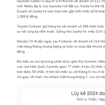
Hyundai Santa Fe duy trì vị trí thứ hai với doanh số 511
mới. Nhiều đại lý của Hyundai mở đặt cọc Santa Fe thế hệ
Doanh số Santa Fe luôn bán trên gần 500 chiếc kể từ thán
1,369 tỷ đồng.
Toyota Fortuner giữ hạng ba với doanh số 358 chiếc bán ra
so với cùng kỳ năm trước. Giống như Santa Fe, mẫu SUV c
Mazda CX-8 xếp ngay sau Fortuner với doanh số 214 chiếc
mãi hàng tháng nhưng lượng xe bán ra chưa đạt như kỳ vọ
đồng.
Ba mẫu xe còn lại trong phân khúc gồm Kia Sorento, Mits
cao của Hàn Quốc Sorento giao 77 chiếc, ít hơn 23 chiếc s
bán được 58 chiếc, ít hơn 64 chiếc so với tháng 6. mu-X 
chỉ giao 18 chiếc cho khách Việt trong tháng 7, con số nà