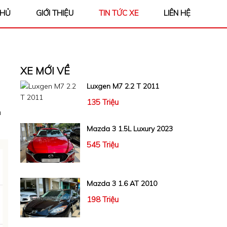
CHỦ
GIỚI THIỆU
TIN TỨC XE
LIÊN HỆ
XE MỚI VỀ
Luxgen M7 2.2 T 2011
135 Triệu
u
Mazda 3 1.5L Luxury 2023
545 Triệu
Mazda 3 1.6 AT 2010
198 Triệu