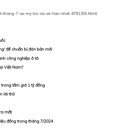
-d-thang-7-xe-my-bo-xa-xe-han-nhat-4781355.html
)
uốc
ng' để chuẩn bị đón bản mới
gành công nghiệp ô tô
ại Việt Nam?
trong tầm giá 1 tỷ đồng
 lái thử
ra mắt
iệu đồng trong tháng 7/2024