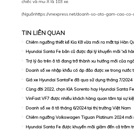
chiếc và mu-X là 103 xe.
(Nguồn
https://vnexpress.net/doanh-so-oto-gam-cao-co
TIN LIÊN QUAN
Chiêm ngưỡng thiết kế Kia K8 vừa mới ra mắt tại Hàn Q
Hyundai Santa Fe bản cũ được đại lý khuyến mãi 'xả hà
Trợ lý ảo trên ô tô đang trở thành xu hướng mới của n
Doanh số xe nhập khẩu có áp đảo được xe trong nước t
Giá xe Hyundai SantaFe đã qua sử dụng tháng 7/2024
Cùng đời 2022, chọn KIA Sorento hay Hyundai Santa Fe 
VinFast VF7 được nhiều khách hàng quan tâm tại sự kiện
Doanh số xe ô tô tháng 6/2024 tại thị trường Việt Nam
Chiêm ngưỡng Volkswagen Tiguan Platinum 2024 mới 
Hyundai Santa Fe được khuyến mãi giảm đến cả trăm tr