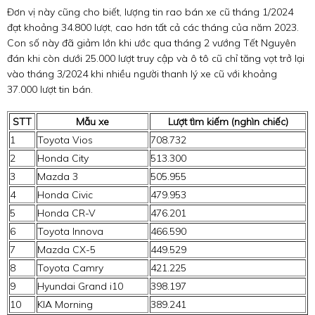
Đơn vị này cũng cho biết, lượng tin rao bán xe cũ tháng 1/2024
đạt khoảng 34.800 lượt, cao hơn tất cả các tháng của năm 2023.
Con số này đã giảm lớn khi ước qua tháng 2 vướng Tết Nguyên
đán khi còn dưới 25.000 lượt truy cập và ô tô cũ chỉ tăng vọt trở lại
vào tháng 3/2024 khi nhiều người thanh lý xe cũ với khoảng
37.000 lượt tin bán.
STT
Mẫu xe
Lượt tìm kiếm (nghìn chiếc)
1
Toyota Vios
708.732
2
Honda City
513.300
3
Mazda 3
505.955
4
Honda Civic
479.953
5
Honda CR-V
476.201
6
Toyota Innova
466.590
7
Mazda CX-5
449.529
8
Toyota Camry
421.225
9
Hyundai Grand i10
398.197
10
KIA Morning
389.241