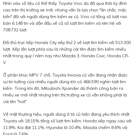
Nhìn vào số liệu có thể thấy, Toyota Vios dù đã qua thời kỳ đỉnh
cao trên thị trường xe mới, nhưng vẫn là lựa chọn "ăn chắc, mặc
bền" đối với người dùng tìm kiếm xe cũ. Vios có tổng số lượt rao
bán 6.148 tin và dẫn đầu về cả số lượt tìm kiếm và liên hệ với
708.732 lượt.
Đối thủ trực tiếp Honda City xếp thứ 2 về lượt tìm kiếm với 513.300
lượt. Xếp lần lượt phía sau là những cái tên được tìm kiếm nhiều
nhất trong quý I năm nay như Mazda 3, Honda Civic, Honda CR-
V.
Ở phân khúc MPV 7 chỗ, Toyota Innova cũ vẫn đang nhận được
sự tin tưởng của nhiều người dùng khi có 466.590 nghìn lượt tìm
kiếm. Trong khi đó, Mitsubishi Xpander dù thành công bán ra
nhiều xe mới nhất nhưng trên thị trường xe cũ vẫn không phải là
cái tên "hot".
Về mặt thương hiệu, người dùng ô tô cũ hiện đang yêu thích nhất
Toyota với 18,15% tổng số lượt tìm kiếm, Honda xếp ngay sau với
11,8%, Kia đạt 11,1%, Hyundai là 10,4%, Mazda chiếm 8,6% và
Ford là 7,6%.