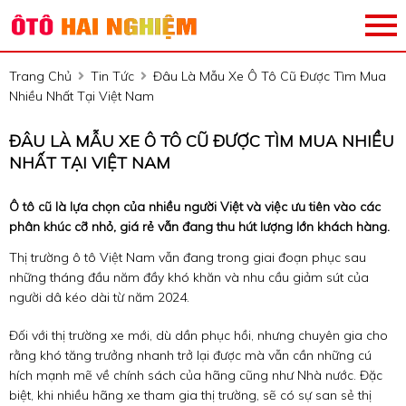
Trang Chủ
Tin Tức
Đâu Là Mẫu Xe Ô Tô Cũ Được Tìm Mua
Nhiều Nhất Tại Việt Nam
ĐÂU LÀ MẪU XE Ô TÔ CŨ ĐƯỢC TÌM MUA NHIỀU
NHẤT TẠI VIỆT NAM
Ô tô cũ là lựa chọn của nhiều người Việt và việc ưu tiên vào các
phân khúc cỡ nhỏ, giá rẻ vẫn đang thu hút lượng lớn khách hàng.
Thị trường ô tô Việt Nam vẫn đang trong giai đoạn phục sau
những tháng đầu năm đầy khó khăn và nhu cầu giảm sút của
người dâ kéo dài từ năm 2024.
Đối với thị trường xe mới, dù dần phục hồi, nhưng chuyên gia cho
rằng khó tăng trưởng nhanh trở lại được mà vẫn cần những cú
hích mạnh mẽ về chính sách của hãng cũng như Nhà nước. Đặc
biệt, khi nhiều hãng xe tham gia thị trường, sẽ có sự san sẻ thị