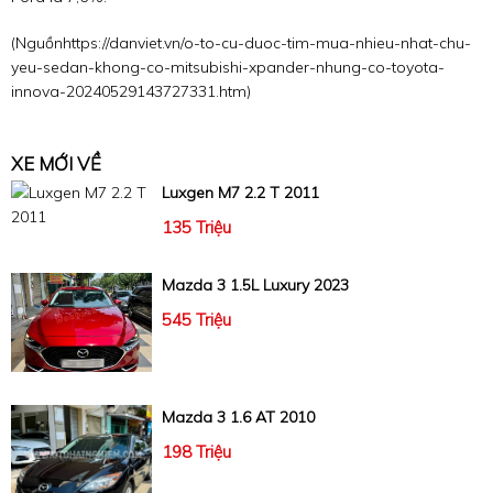
(Nguồn
https://danviet.vn/o-to-cu-duoc-tim-mua-nhieu-nhat-chu-
yeu-sedan-khong-co-mitsubishi-xpander-nhung-co-toyota-
innova-20240529143727331.htm
)
XE MỚI VỀ
Luxgen M7 2.2 T 2011
135 Triệu
Mazda 3 1.5L Luxury 2023
545 Triệu
Mazda 3 1.6 AT 2010
198 Triệu