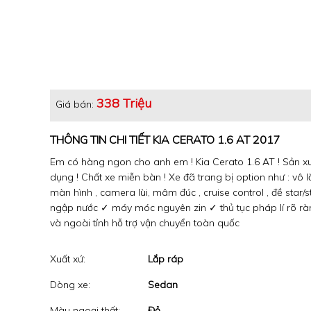
338 Triệu
Giá bán:
THÔNG TIN CHI TIẾT KIA CERATO 1.6 AT 2017
Em có hàng ngon cho anh em ! Kia Cerato 1.6 AT ! Sản xuất
dụng ! Chất xe miễn bàn ! Xe đã trang bị option như : vô lă
màn hình , camera lùi, mâm đúc , cruise control , đề st
ngập nước ✓ máy móc nguyên zin ✓ thủ tục pháp lí rõ ràng
và ngoài tỉnh hỗ trợ vận chuyển toàn quốc
Xuất xứ:
Lắp ráp
Dòng xe:
Sedan
Màu ngoại thất:
Đỏ