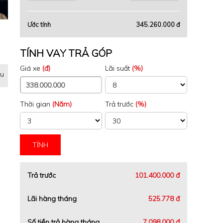
Ước tính
345.260.000 đ
TÍNH VAY TRẢ GÓP
Giá xe
(đ)
Lãi suất
(%)
ệu
Thời gian
(Năm)
Trả trước
(%)
TÍNH
Trả trước
101.400.000 đ
Lãi hàng tháng
525.778 đ
Số tiền trả hàng tháng
7.098.000 đ