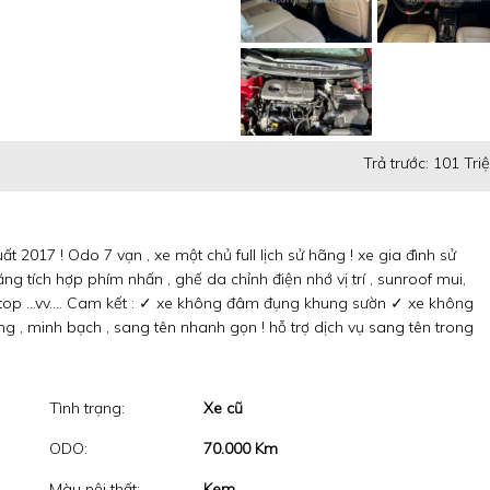
Trả trước: 101 Tri
 2017 ! Odo 7 vạn , xe một chủ full lịch sử hãng ! xe gia đình sử
ng tích hợp phím nhấn , ghế da chỉnh điện nhớ vị trí , sunroof mui,
ar/stop …vv…. Cam kết : ✓ xe không đâm đụng khung sườn ✓ xe không
 , minh bạch , sang tên nhanh gọn ! hỗ trợ dịch vụ sang tên trong
Tình trạng:
Xe cũ
ODO:
70.000 Km
Màu nội thất:
Kem